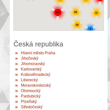
50
383
11
20
3
Česká republika
Hlavní město Praha
Jihočeský
Jihomoravský
Karlovarský
Královéhradecký
Liberecký
Moravskoslezský
Olomoucký
Pardubický
Plzeňský
Středočeský