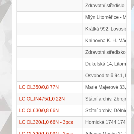
Zdravotní středislo Bo
Mlýn Litoměřice - Mích
Krátká 992, Lovosice
Knihovna K. H. Máchy, 
Zdravotní středisko B
Dukelská 14, Litoměři
Osvoboditelů 941, Lov
LC OL350/0,8 77N
Marie Majerové 33, Lit
LC OLJN475/1,0 22N
Státní archiv, Zbrojnic
LC OL630/0,8 66N
Státní archiv, Dělnická
LC OL320/1,0 66N - 3pcs
Hornická 1744,1745,1
LC OL320/1,0 99N - 2pcs
Alfonse Muchy 21,23, 