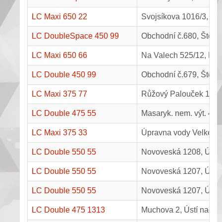
LC Maxi 650 22
Svojsíkova 1016/3, Lit
LC DoubleSpace 450 99
Obchodní č.680, Štětí
LC Maxi 650 66
Na Valech 525/12, Lit
LC Double 450 99
Obchodní č.679, Štětí
LC Maxi 375 77
Růžový Palouček 14, 
LC Double 475 55
Masaryk. nem. výt. 40, Ú
LC Maxi 375 33
Úpravna vody Velké Ž
LC Double 550 55
Novoveská 1208, Ústí
LC Double 550 55
Novoveská 1207, Ústí
LC Double 550 55
Novoveská 1207, Ústí
LC Double 475 1313
Muchova 2, Ústí nad 