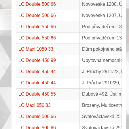
LC Double 500 66
Novoveská 1208, Ústí
LC Double 500 66
Novoveská 1207, Ústí
LC Double 550 66
Pod přivaděčem 1302, 
LC Double 550 66
Pod přivaděčem 1301, 
LC Maxi 1050 33
Dům pokojného stáří u
LC Double 450 99
Ubytovna nemocnice A,
LC Double 450 44
J. Průchy 2911/22, Mos
LC Double 450 44
J. Průchy 2910/20, Mos
LC Double 450 55
Dubová 492, Ústí nad
LC Maxi 650 33
Brozany, Multicentrum
LC Double 500 66
Svatováclavská 2515, 
LC Double 500 66
Svatováclavská 2514, 