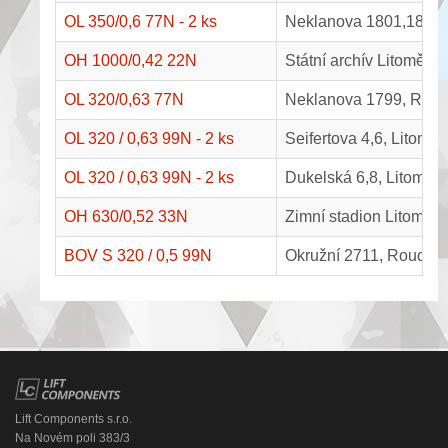
OL 350/0,6 77N - 2 ks
Neklanova 1801,1802
OH 1000/0,42 22N
Státní archív Litoměřic
OL 320/0,63 77N
Neklanova 1799, Rou
OL 320 / 0,63 99N - 2 ks
Seifertova 4,6, Litoměř
OL 320 / 0,63 99N - 2 ks
Dukelská 6,8, Litoměři
OH 630/0,52 33N
Zimní stadion Litoměři
BOV S 320 / 0,5 99N
Okružní 2711, Roudni
Lift Components s.r.o.
Na Novém poli 383/3