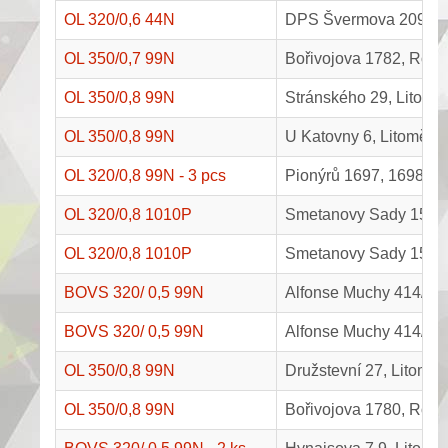
OL 320/0,6 44N
DPS Švermova 2099/16
OL 350/0,7 99N
Bořivojova 1782, Rou
OL 350/0,8 99N
Stránského 29, Litoměř
OL 350/0,8 99N
U Katovny 6, Litoměřic
OL 320/0,8 99N - 3 pcs
Pionýrů 1697, 1698, 
OL 320/0,8 1010P
Smetanovy Sady 1546,
OL 320/0,8 1010P
Smetanovy Sady 1547,
BOVS 320/ 0,5 99N
Alfonse Muchy 414/27,
BOVS 320/ 0,5 99N
Alfonse Muchy 414/25,
OL 350/0,8 99N
Družstevní 27, Litoměř
OL 350/0,8 99N
Bořivojova 1780, Rou