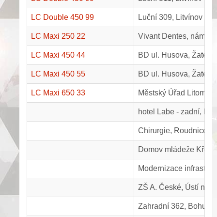
LC Double 450 99
Luční 309, Litvínov
LC Maxi 250 22
Vivant Dentes, náměstí
LC Maxi 450 44
BD ul. Husova, Žatec, 
LC Maxi 450 55
BD ul. Husova, Žatec, 
LC Maxi 650 33
Městský Úřad Litoměři
hotel Labe - zadní, Lit
Chirurgie, Roudnice 
Domov mládeže Křeši
Modernizace infrastruk
ZŠ A. České, Ústí nad
Zahradní 362, Bohušo