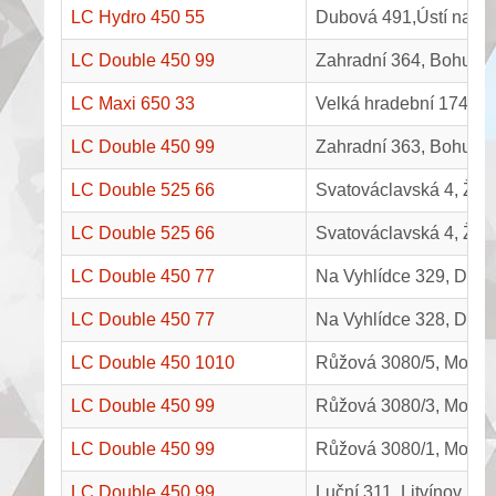
LC Hydro 450 55
Dubová 491,Ústí nad 
LC Double 450 99
Zahradní 364, Bohušov
LC Maxi 650 33
Velká hradební 1743, 
LC Double 450 99
Zahradní 363, Bohušo
LC Double 525 66
Svatováclavská 4, Žat
LC Double 525 66
Svatováclavská 4, Žat
LC Double 450 77
Na Vyhlídce 329, Děčí
LC Double 450 77
Na Vyhlídce 328, Děčí
LC Double 450 1010
Růžová 3080/5, Most
LC Double 450 99
Růžová 3080/3, Most
LC Double 450 99
Růžová 3080/1, Most
LC Double 450 99
Luční 311, Litvínov