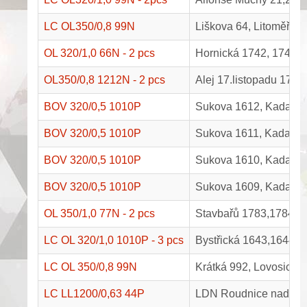
LC OL350/0,8 99N
Liškova 64, Litoměřice
OL 320/1,0 66N - 2 pcs
Hornická 1742, 1743,
OL350/0,8 1212N - 2 pcs
Alej 17.listopadu 176
BOV 320/0,5 1010P
Sukova 1612, Kadaň
BOV 320/0,5 1010P
Sukova 1611, Kadaň
BOV 320/0,5 1010P
Sukova 1610, Kadaň
BOV 320/0,5 1010P
Sukova 1609, Kadaň
OL 350/1,0 77N - 2 pcs
Stavbařů 1783,1784, 
LC OL 320/1,0 1010P - 3 pcs
Bystřická 1643,1644,1
LC OL 350/0,8 99N
Krátká 992, Lovosice
LC LL1200/0,63 44P
LDN Roudnice nad L