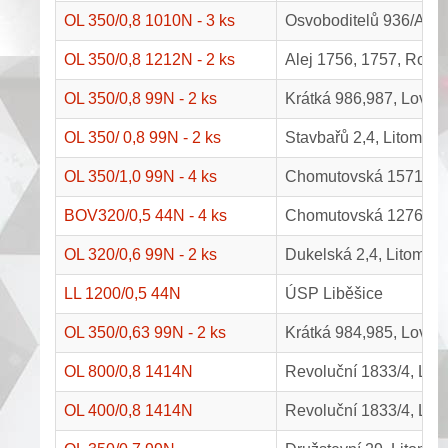
OL 350/0,8 1010N - 3 ks
Osvoboditelů 936/A,B,
OL 350/0,8 1212N - 2 ks
Alej 1756, 1757, Rou
OL 350/0,8 99N - 2 ks
Krátká 986,987, Lovos
OL 350/ 0,8 99N - 2 ks
Stavbařů 2,4, Litoměři
OL 350/1,0 99N - 4 ks
Chomutovská 1571,15
BOV320/0,5 44N - 4 ks
Chomutovská 1276,12
OL 320/0,6 99N - 2 ks
Dukelská 2,4, Litoměři
LL 1200/0,5 44N
ÚSP Liběšice
OL 350/0,63 99N - 2 ks
Krátká 984,985, Lovos
OL 800/0,8 1414N
Revoluční 1833/4, Lito
OL 400/0,8 1414N
Revoluční 1833/4, Lito