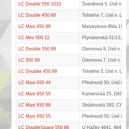
LC Double 550 1010
Švestková 5, Ústí n. 
LC Double 450 88
Tolstého 7, Ústí n. La
LC Maxi 650 88
Masarykova třída 1910/
LC Mini 500 22
Plynárenská 31/13, Ús
LC Double 550 99
Glennova 9, Ústí n. L
LC 550 99
Glennova 7, Ústí n. L
ĹC Doubke 450 88
Tolstého 5, Ústí n. La
LC Maxi 650 44
Předmostí 50, Ústí na
LC Maxi 650 55
Kamenická 25, Děčín
LC Maxi 650 88
Strádovská 392, Chlu
LC Maxi 650 55
Předmostí 50, Ústí na
LC DoubleSpace 550 66
U Hačky 4641, 4642, 