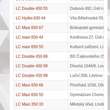
LC Double 450 55
Dubová 492, Ústí nad
LC Hydro 630 44
Vila Bělehraská 55, Ú
LC Maxi 650 67
Biskupské gymnázium
LC maxi 650 44
Koněvova 27, Ústí na
LC maxi 650 55
Kulturní zařízení, Lito
LC Double 450 88
BD Čajkovského 2514/
LC Double 400 99
Dlouhá 1046/9, Lovosi
LC Double 450 99
Luční 308, Litvínov
LC Maxi 650 66
Plzeňská 1036, Děčín
LC Maxi 650 55
Gymnázium Chomutov
LC Maxi 350 33
Městský úřad, Lhotka