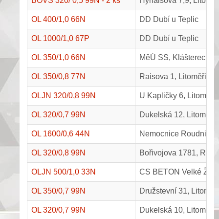
BOVS 320/ 0,5 99N - 2 ks
Hynaisova 7,9, Litoměř
OL 400/1,0 66N
DD Dubí u Teplic
OL 1000/1,0 67P
DD Dubí u Teplic
OL 350/1,0 66N
MěÚ SS, Klášterec nad
OL 350/0,8 77N
Raisova 1, Litoměřice
OLJN 320/0,8 99N
U Kapličky 6, Litoměři
OL 320/0,7 99N
Dukelská 12, Litoměři
OL 1600/0,6 44N
Nemocnice Roudnice
OL 320/0,8 99N
Bořivojova 1781, Rou
OLJN 500/1,0 33N
CS BETON Velké Žer
OL 350/0,7 99N
Družstevní 31, Litoměř
OL 320/0,7 99N
Dukelská 10, Litoměři