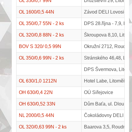
OL 350/0,7 99N
Družstevní 29, Litoměř
OL 1600/0,5 44N
Závod DELI Lovosice, 8
OL 350/0,7 55N - 2 ks
DPS 28.října - 7,9, Lov
OL 320/0,8 88N - 2 ks
Škroupova 8,10, Litom
BOV S 320/ 0,5 99N
Okružní 2712, Roudni
OL 350/0,6 99N - 2 ks
Stránského 46,48, Lito
DPS Švermova, Litomě
OL 630/1,0 1212N
Hotel Labe, Litoměřice
OH 630/0,4 22N
OÚ Siřejovice
OH 630/0,52 33N
Dům Baťa, ul. Dlouhá, 
NL 2000/0,5 44N
Čokoládovny DELI - L
OL 320/0,63 99N - 2 ks
Baarova 3,5, Roudnic