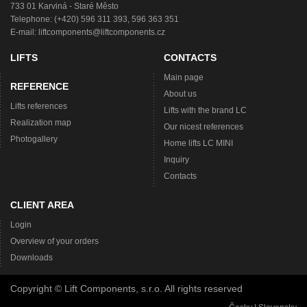
733 01 Karviná - Staré Město
Telephone: (+420) 596 311 393, 596 363 351
E-mail:
liftcomponents@liftcomponents.cz
LIFTS
CONTACTS
Main page
REFERENCE
About us
Lifts references
Lifts with the brand LC
Realization map
Our nicest references
Photogallery
Home lifts LC MINI
Inquiry
Contacts
CLIENT AREA
Login
Overview of your orders
Downloads
Copyright © Lift Components, s.r.o. All rights reserved