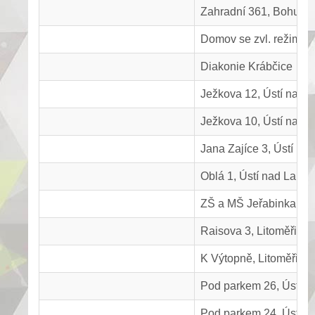
Zahradní 361, Bohušo
Domov se zvl. režimem
Diakonie Krábčice
Ježkova 12, Ústí nad 
Ježkova 10, Ústí nad 
Jana Zajíce 3, Ústí n
Oblá 1, Ústí nad Labem
ZŠ a MŠ Jeřabinka, Skl
Raisova 3, Litoměřice
K Výtopně, Litoměřice
Pod parkem 26, Ústí 
Pod parkem 24, Ústí 