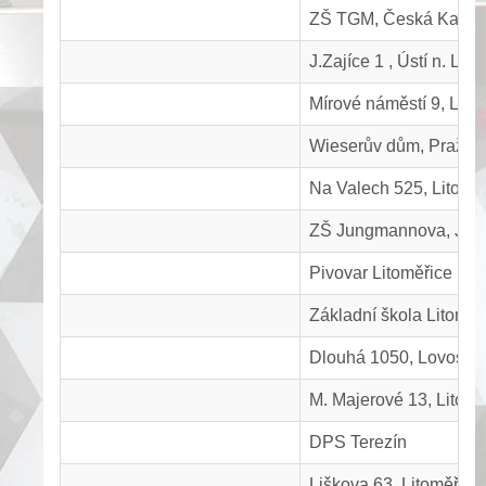
ZŠ TGM, Česká Kame
J.Zajíce 1 , Ústí n. La
Mírové náměstí 9, Lito
Wieserův dům, Pražská
Na Valech 525, Litomě
ZŠ Jungmannova, Jun
Pivovar Litoměřice
Základní škola Litomě
Dlouhá 1050, Lovosic
M. Majerové 13, Litomě
DPS Terezín
Liškova 63. Litoměřice