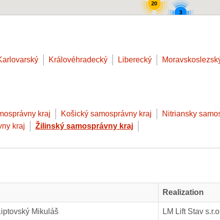
20
3
Karlovarský
Královéhradecký
Liberecký
Moravskoslezsk
mosprávny kraj
Košický samosprávny kraj
Nitriansky samo
ny kraj
Žilinský samosprávny kraj
Realization
Liptovský Mikuláš
LM Lift Stav s.r.o