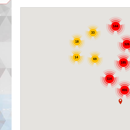
144
33
18
326
14
69
185
114
455