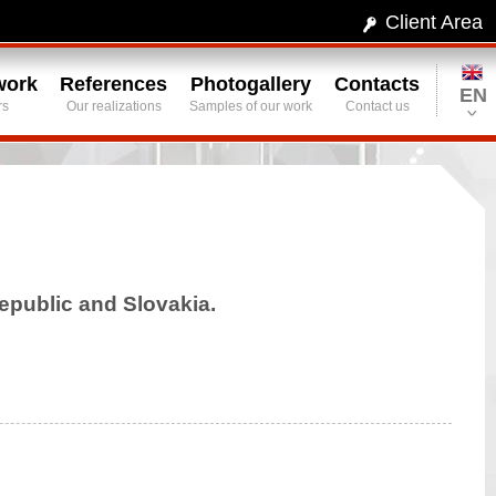
Client Area
work
References
Photogallery
Contacts
EN
rs
Our realizations
Samples of our work
Contact us
republic and Slovakia.