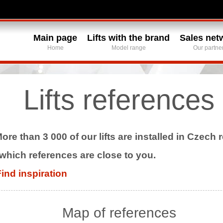
Main page
Lifts with the brand
Sales net
Home
Model range
Our partne
Lifts references
ore than 3 000 of our lifts are installed in Czech 
 which references are close to you.
ind inspiration
Map of references