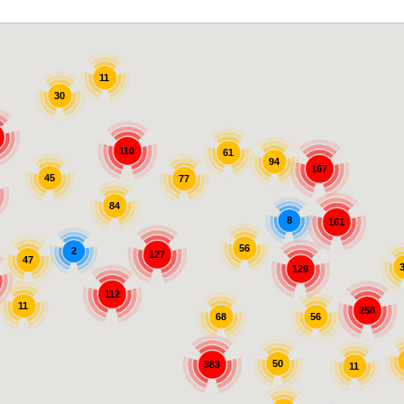
11
30
110
61
94
167
45
77
84
8
161
56
2
127
47
129
112
11
258
56
68
50
383
11