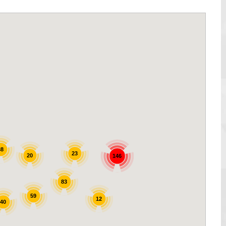
38
23
20
146
83
59
12
40