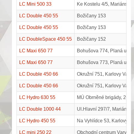
LC Mini 500 33
Ke Kostelu 4/5, Mariánské
LC Double 450 55
Božičany 153
LC Double 450 55
Božičany 153
LC DoubleSpace 450 55
Božičany 152
LC Maxi 650 77
Bohušova 774, Planá u Ma
LC Maxi 650 77
Bohušova 773, Planá u Ma
LC Double 450 66
Okružní 751, Karlovy Vary
LC Double 450 66
Okružní 751, Karlovy Vary
LC Hydro 630 55
MÚ Obrněné brigády, 26. 
LC Double 1000 44
Ul.Hlavní 297/7, Mariánské
LC Hydro 450 55
Na Vyhlídce 53, Karlovy V
LC mini 250 22
Obchodní centrum Varyáda