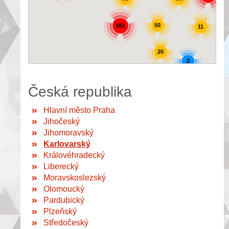
50
383
11
20
3
Česká republika
Hlavní město Praha
Jihočeský
Jihomoravský
Karlovarský
Královéhradecký
Liberecký
Moravskoslezský
Olomoucký
Pardubický
Plzeňský
Středočeský