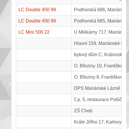
LC Double 450 99
Podhorská 686, Mariánské
LC Double 450 99
Podhorská 685, Mariánské
LC Mini 500 22
U Mlékárny 717, Mariánsk
Hlavní 159, Mariánské Lá
bytový dům C, Královské lo
O. Březiny 10, Františkovy
O. Březiny 8, Františkovy 
DPS Mariánské Lázně
č.p. 5, restaurace Potůčky
ZŠ Cheb
Krále Jiřího 17, Karlovy Va