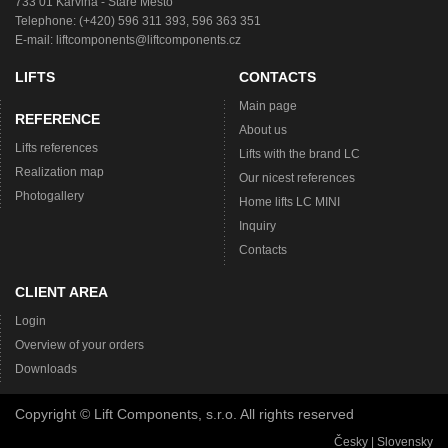
733 01 Karviná - Staré Město
Telephone: (+420) 596 311 393, 596 363 351
E-mail:
liftcomponents@liftcomponents.cz
LIFTS
CONTACTS
Main page
REFERENCE
About us
Lifts references
Lifts with the brand LC
Realization map
Our nicest references
Photogallery
Home lifts LC MINI
Inquiry
Contacts
CLIENT AREA
Login
Overview of your orders
Downloads
Copyright © Lift Components, s.r.o. All rights reserved
Česky
|
Slovensky