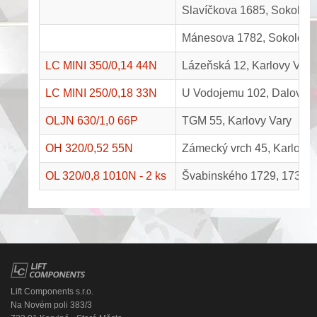
Slavíčkova 1685, Sokolov
Mánesova 1782, Sokolov
LC MINI 350/0,14 44N
Lázeňská 12, Karlovy Vary
LC MINI 250/0,18 33N
U Vodojemu 102, Dalovice
OLJN 630/1,0 66P
TGM 55, Karlovy Vary
OH 320/0,52 55N
Zámecký vrch 45, Karlovy 
OL 320/0,8 1010N - 2 ks
Švabinského 1729, 1730, 
Lift Components s.r.o.
Na Novém poli 383/3